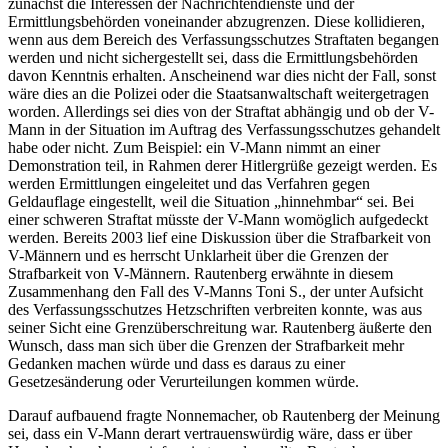
zunächst die Interessen der Nachrichtendienste und der
Ermittlungsbehörden voneinander abzugrenzen. Diese kollidieren,
wenn aus dem Bereich des Verfassungsschutzes Straftaten begangen
werden und nicht sichergestellt sei, dass die Ermittlungsbehörden
davon Kenntnis erhalten. Anscheinend war dies nicht der Fall, sonst
wäre dies an die Polizei oder die Staatsanwaltschaft weitergetragen
worden. Allerdings sei dies von der Straftat abhängig und ob der V-
Mann in der Situation im Auftrag des Verfassungsschutzes gehandelt
habe oder nicht. Zum Beispiel: ein V-Mann nimmt an einer
Demonstration teil, in Rahmen derer Hitlergrüße gezeigt werden. Es
werden Ermittlungen eingeleitet und das Verfahren gegen
Geldauflage eingestellt, weil die Situation „hinnehmbar“ sei. Bei
einer schweren Straftat müsste der V-Mann womöglich aufgedeckt
werden. Bereits 2003 lief eine Diskussion über die Strafbarkeit von
V-Männern und es herrscht Unklarheit über die Grenzen der
Strafbarkeit von V-Männern. Rautenberg erwähnte in diesem
Zusammenhang den Fall des V-Manns Toni S., der unter Aufsicht
des Verfassungsschutzes Hetzschriften verbreiten konnte, was aus
seiner Sicht eine Grenzüberschreitung war. Rautenberg äußerte den
Wunsch, dass man sich über die Grenzen der Strafbarkeit mehr
Gedanken machen würde und dass es daraus zu einer
Gesetzesänderung oder Verurteilungen kommen würde.
Darauf aufbauend fragte Nonnemacher, ob Rautenberg der Meinung
sei, dass ein V-Mann derart vertrauenswürdig wäre, dass er über