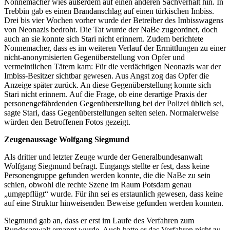
Nonnemacher wies außerdem auf einen anderen Sachverhalt hin. In
Trebbin gab es einen Brandanschlag auf einen türkischen Imbiss.
Drei bis vier Wochen vorher wurde der Betreiber des Imbisswagens
von Neonazis bedroht. Die Tat wurde der NaBe zugeordnet, doch
auch an sie konnte sich Stari nicht erinnern. Zudem berichtete
Nonnemacher, dass es im weiteren Verlauf der Ermittlungen zu einer
nicht-anonymisierten Gegenüberstellung von Opfer und
vermeintlichen Tätern kam: Für die verdächtigen Neonazis war der
Imbiss-Besitzer sichtbar gewesen. Aus Angst zog das Opfer die
Anzeige später zurück. An diese Gegenüberstellung konnte sich
Stari nicht erinnern. Auf die Frage, ob eine derartige Praxis der
personengefährdenden Gegenüberstellung bei der Polizei üblich sei,
sagte Stari, dass Gegenüberstellungen selten seien. Normalerweise
würden den Betroffenen Fotos gezeigt.
Zeugenaussage Wolfgang Siegmund
Als dritter und letzter Zeuge wurde der Generalbundesanwalt
Wolfgang Siegmund befragt. Eingangs stellte er fest, dass keine
Personengruppe gefunden werden konnte, die die NaBe zu sein
schien, obwohl die rechte Szene im Raum Potsdam genau
„umgepflügt“ wurde. Für ihn sei es erstaunlich gewesen, dass keine
auf eine Struktur hinweisenden Beweise gefunden werden konnten.
Siegmund gab an, dass er erst im Laufe des Verfahren zum
Bundesanwalt ernannt wurde. Auch hatte er das Verfahren nicht zu