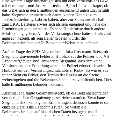
Eine weitere Frage beschäftigte sich mit dem Verhältnis des GBA
mit dem Innen- und Justizministerium. Björn Lüttmann fragte, ob
das GBA sich in den Ermittlungen ausreichend unterstützt gefühlt
habe. Siegmund erinnerte sich daran, keinen Kontakt zum
Justizministerium gehabt zu haben, aber zur Staatsanwaltschaft und
zum LKA. Letzteres erwies sich als sehr engagiert und hatte die
Ermittlungen gut unterstützt. Es habe Hindernisse durch andere
Ministerien gegeben. Nur der Verfassungsschutz hatte sich als „not
amused“ gezeigt, als sein Leiter gebeten wurde, die
Bekennerschreiben der NaBe von der Webseite zu nehmen.
Auf die Frage der SPD-Abgeordneten Inka Gossmann-Reetz, ob
Siegmund gravierende Fehler in Hinblick auf die Polizei- und VS-
Arbeit aufgefallen sind, antwortete Siegmund, dass ihm keine
Versäumnisse der Ermittlungsarbeit der Polizei erinnerlich seien. In
Hinblick auf den Verfassungsschutz übte er Kritik. So war es aus
seiner Sicht ein Fehler, den Termin der Razzia an die Szene
weiterzugeben und die Bekennerschreiben zu veröffentlichen. Dies
hätte Ermittlungen behindern können.
Anschließend fragte Gossmann-Reetz, ob die Bekennerschreiben
von der gleichen Gruppierung geschrieben wurden. Zwar hatte
Siegmund dazu keine guten Erinnerungen, dennoch konnte er sich
einzelne Details ins Gedächtnis rufen. So waren die
Bekennerschreiben auf historischen Daten bezogen, was ihn