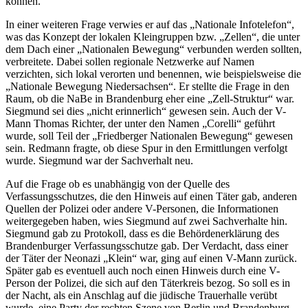
können.
In einer weiteren Frage verwies er auf das „Nationale Infotelefon“,
was das Konzept der lokalen Kleingruppen bzw. „Zellen“, die unter
dem Dach einer „Nationalen Bewegung“ verbunden werden sollten,
verbreitete. Dabei sollen regionale Netzwerke auf Namen
verzichten, sich lokal verorten und benennen, wie beispielsweise die
„Nationale Bewegung Niedersachsen“. Er stellte die Frage in den
Raum, ob die NaBe in Brandenburg eher eine „Zell-Struktur“ war.
Siegmund sei dies „nicht erinnerlich“ gewesen sein. Auch der V-
Mann Thomas Richter, der unter den Namen „Corelli“ geführt
wurde, soll Teil der „Friedberger Nationalen Bewegung“ gewesen
sein. Redmann fragte, ob diese Spur in den Ermittlungen verfolgt
wurde. Siegmund war der Sachverhalt neu.
Auf die Frage ob es unabhängig von der Quelle des
Verfassungsschutzes, die den Hinweis auf einen Täter gab, anderen
Quellen der Polizei oder andere V-Personen, die Informationen
weitergegeben haben, wies Siegmund auf zwei Sachverhalte hin.
Siegmund gab zu Protokoll, dass es die Behördenerklärung des
Brandenburger Verfassungsschutze gab. Der Verdacht, dass einer
der Täter der Neonazi „Klein“ war, ging auf einen V-Mann zurück.
Später gab es eventuell auch noch einen Hinweis durch eine V-
Person der Polizei, die sich auf den Täterkreis bezog. So soll es in
der Nacht, als ein Anschlag auf die jüdische Trauerhalle verübt
wurde, eine Party der rechten Szene von Berlin und Brandenburg