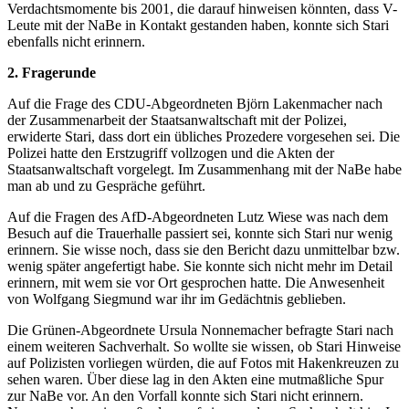
Verdachtsmomente bis 2001, die darauf hinweisen könnten, dass V-
Leute mit der NaBe in Kontakt gestanden haben, konnte sich Stari
ebenfalls nicht erinnern.
2. Fragerunde
Auf die Frage des CDU-Abgeordneten Björn Lakenmacher nach
der Zusammenarbeit der Staatsanwaltschaft mit der Polizei,
erwiderte Stari, dass dort ein übliches Prozedere vorgesehen sei. Die
Polizei hatte den Erstzugriff vollzogen und die Akten der
Staatsanwaltschaft vorgelegt. Im Zusammenhang mit der NaBe habe
man ab und zu Gespräche geführt.
Auf die Fragen des AfD-Abgeordneten Lutz Wiese was nach dem
Besuch auf die Trauerhalle passiert sei, konnte sich Stari nur wenig
erinnern. Sie wisse noch, dass sie den Bericht dazu unmittelbar bzw.
wenig später angefertigt habe. Sie konnte sich nicht mehr im Detail
erinnern, mit wem sie vor Ort gesprochen hatte. Die Anwesenheit
von Wolfgang Siegmund war ihr im Gedächtnis geblieben.
Die Grünen-Abgeordnete Ursula Nonnemacher befragte Stari nach
einem weiteren Sachverhalt. So wollte sie wissen, ob Stari Hinweise
auf Polizisten vorliegen würden, die auf Fotos mit Hakenkreuzen zu
sehen waren. Über diese lag in den Akten eine mutmaßliche Spur
zur NaBe vor. An den Vorfall konnte sich Stari nicht erinnern.