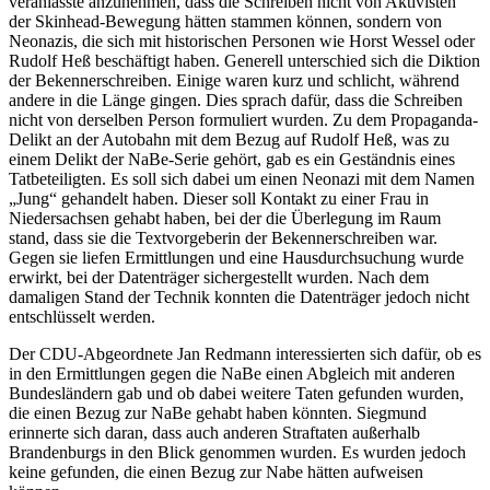
veranlasste anzunehmen, dass die Schreiben nicht von Aktivisten
der Skinhead-Bewegung hätten stammen können, sondern von
Neonazis, die sich mit historischen Personen wie Horst Wessel oder
Rudolf Heß beschäftigt haben. Generell unterschied sich die Diktion
der Bekennerschreiben. Einige waren kurz und schlicht, während
andere in die Länge gingen. Dies sprach dafür, dass die Schreiben
nicht von derselben Person formuliert wurden. Zu dem Propaganda-
Delikt an der Autobahn mit dem Bezug auf Rudolf Heß, was zu
einem Delikt der NaBe-Serie gehört, gab es ein Geständnis eines
Tatbeteiligten. Es soll sich dabei um einen Neonazi mit dem Namen
„Jung“ gehandelt haben. Dieser soll Kontakt zu einer Frau in
Niedersachsen gehabt haben, bei der die Überlegung im Raum
stand, dass sie die Textvorgeberin der Bekennerschreiben war.
Gegen sie liefen Ermittlungen und eine Hausdurchsuchung wurde
erwirkt, bei der Datenträger sichergestellt wurden. Nach dem
damaligen Stand der Technik konnten die Datenträger jedoch nicht
entschlüsselt werden.
Der CDU-Abgeordnete Jan Redmann interessierten sich dafür, ob es
in den Ermittlungen gegen die NaBe einen Abgleich mit anderen
Bundesländern gab und ob dabei weitere Taten gefunden wurden,
die einen Bezug zur NaBe gehabt haben könnten. Siegmund
erinnerte sich daran, dass auch anderen Straftaten außerhalb
Brandenburgs in den Blick genommen wurden. Es wurden jedoch
keine gefunden, die einen Bezug zur Nabe hätten aufweisen