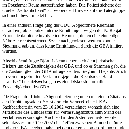
im Potsdamer Raum stattgefunden haben. Die Polizei sicherte der
Quelle „Vertraulichkeit“ zu, wobei der Hinweis auf die Tätergruppe
sich nicht bewahrheitet hat.
In einer anderen Frage ging der CDU-Abgeordnete Redmann
darauf ein, ob es polizeiinterne Ermittlungen wegen der NaBe gab.
Er meinte damit die involvierten Beamten, denen eine eindeutige
Nähe zur rechtsextremen Szene nachgewiesen werden konnte.
Siegmund gab an, dass keine Ermittlungen durch die GBA initiiert
wurden.
Abschließend fragte Björn Lakenmacher nach dem juristischen
Diskurs um die Zuständigkeit des GBA und ob es Stimmen gab, die
die Zuständigkeit der GBA infrage stellten. Siegmund bejahte. Auch
im von ihm geführten Verfahren gegen die Rechtsrock-Band
„Landser“ beispielsweise gab es eine Diskussion um die
Zuständigkeiten des GBA.
Die Fragen der Linken-Abgeordneten begannen mit einem Zitat aus
den Ermittlungsakten. So ist dort ein Vermerk einer LKA-
Sachbearbeiterin vom 23.10.2002 verzeichnet, wonach sich eine
Mitarbeiter des Bundesamts für Verfassungsschutz zum Stand des
Verfahrens erkundigte. Auch soll in den Akten vermerkt worden
sein, dass es am 26.10.2002 ein Treffen zwischen Bundesbehörde
und der GBA gegeben habe, bei dem der erste Tagesordnungspunkt