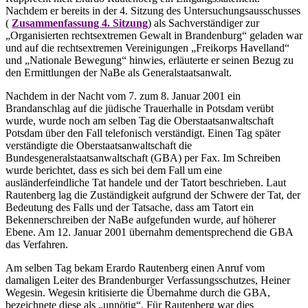
Nachdem er bereits in der 4. Sitzung des Untersuchungsausschusses
(
Zusammenfassung 4. Sitzung
) als Sachverständiger zur
„Organisierten rechtsextremen Gewalt in Brandenburg“ geladen war
und auf die rechtsextremen Vereinigungen „Freikorps Havelland“
und „Nationale Bewegung“ hinwies, erläuterte er seinen Bezug zu
den Ermittlungen der NaBe als Generalstaatsanwalt.
Nachdem in der Nacht vom 7. zum 8. Januar 2001 ein
Brandanschlag auf die jüdische Trauerhalle in Potsdam verübt
wurde, wurde noch am selben Tag die Oberstaatsanwaltschaft
Potsdam über den Fall telefonisch verständigt. Einen Tag später
verständigte die Oberstaatsanwaltschaft die
Bundesgeneralstaatsanwaltschaft (GBA) per Fax. Im Schreiben
wurde berichtet, dass es sich bei dem Fall um eine
ausländerfeindliche Tat handele und der Tatort beschrieben. Laut
Rautenberg lag die Zuständigkeit aufgrund der Schwere der Tat, der
Bedeutung des Falls und der Tatsache, dass am Tatort ein
Bekennerschreiben der NaBe aufgefunden wurde, auf höherer
Ebene. Am 12. Januar 2001 übernahm dementsprechend die GBA
das Verfahren.
Am selben Tag bekam Erardo Rautenberg einen Anruf vom
damaligen Leiter des Brandenburger Verfassungsschutzes, Heiner
Wegesin. Wegesin kritisierte die Übernahme durch die GBA,
bezeichnete diese als „unnötig“. Für Rautenberg war dies