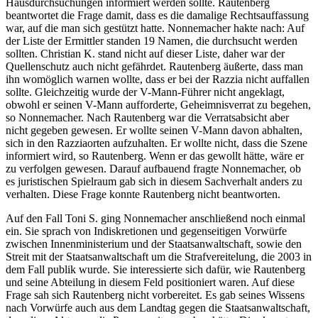
Hausdurchsuchungen informiert werden sollte. Rautenberg
beantwortet die Frage damit, dass es die damalige Rechtsauffassung
war, auf die man sich gestützt hatte. Nonnemacher hakte nach: Auf
der Liste der Ermittler standen 19 Namen, die durchsucht werden
sollten. Christian K. stand nicht auf dieser Liste, daher war der
Quellenschutz auch nicht gefährdet. Rautenberg äußerte, dass man
ihn womöglich warnen wollte, dass er bei der Razzia nicht auffallen
sollte. Gleichzeitig wurde der V-Mann-Führer nicht angeklagt,
obwohl er seinen V-Mann aufforderte, Geheimnisverrat zu begehen,
so Nonnemacher. Nach Rautenberg war die Verratsabsicht aber
nicht gegeben gewesen. Er wollte seinen V-Mann davon abhalten,
sich in den Razziaorten aufzuhalten. Er wollte nicht, dass die Szene
informiert wird, so Rautenberg. Wenn er das gewollt hätte, wäre er
zu verfolgen gewesen. Darauf aufbauend fragte Nonnemacher, ob
es juristischen Spielraum gab sich in diesem Sachverhalt anders zu
verhalten. Diese Frage konnte Rautenberg nicht beantworten.
Auf den Fall Toni S. ging Nonnemacher anschließend noch einmal
ein. Sie sprach von Indiskretionen und gegenseitigen Vorwürfe
zwischen Innenministerium und der Staatsanwaltschaft, sowie den
Streit mit der Staatsanwaltschaft um die Strafvereitelung, die 2003 in
dem Fall publik wurde. Sie interessierte sich dafür, wie Rautenberg
und seine Abteilung in diesem Feld positioniert waren. Auf diese
Frage sah sich Rautenberg nicht vorbereitet. Es gab seines Wissens
nach Vorwürfe auch aus dem Landtag gegen die Staatsanwaltschaft,