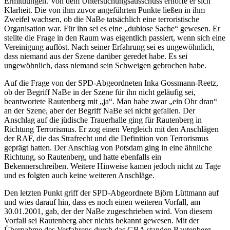
Ermittlungen. Von dem Untersuchungsausschuss erhoffe er sich
Klarheit. Die von ihm zuvor angeführten Punkte ließen in ihm
Zweifel wachsen, ob die NaBe tatsächlich eine terroristische
Organisation war. Für ihn sei es eine „dubiose Sache“ gewesen. Er
stellte die Frage in den Raum was eigentlich passiert, wenn sich eine
Vereinigung auflöst. Nach seiner Erfahrung sei es ungewöhnlich,
dass niemand aus der Szene darüber geredet habe. Es sei
ungewöhnlich, dass niemand sein Schweigen gebrochen habe.
Auf die Frage von der SPD-Abgeordneten Inka Gossmann-Reetz,
ob der Begriff NaBe in der Szene für ihn nicht geläufig sei,
beantwortete Rautenberg mit „ja“. Man habe zwar „ein Ohr dran“
an der Szene, aber der Begriff NaBe sei nicht gefallen. Der
Anschlag auf die jüdische Trauerhalle ging für Rautenberg in
Richtung Terrorismus. Er zog einen Vergleich mit den Anschlägen
der RAF, die das Strafrecht und die Definition von Terrorismus
geprägt hatten. Der Anschlag von Potsdam ging in eine ähnliche
Richtung, so Rautenberg, und hatte ebenfalls ein
Bekennerschreiben. Weitere Hinweise kamen jedoch nicht zu Tage
und es folgten auch keine weiteren Anschläge.
Den letzten Punkt griff der SPD-Abgeordnete Björn Lüttmann auf
und wies darauf hin, dass es noch einen weiteren Vorfall, am
30.01.2001, gab, der der NaBe zugeschrieben wird. Von diesem
Vorfall sei Rautenberg aber nichts bekannt gewesen. Mit der
Übernahme des Verfahrens durch das GBA standen Rautenberg