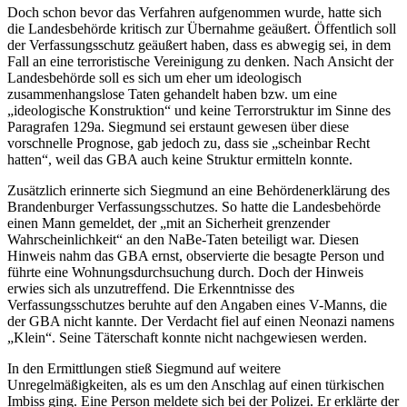
Doch schon bevor das Verfahren aufgenommen wurde, hatte sich
die Landesbehörde kritisch zur Übernahme geäußert. Öffentlich soll
der Verfassungsschutz geäußert haben, dass es abwegig sei, in dem
Fall an eine terroristische Vereinigung zu denken. Nach Ansicht der
Landesbehörde soll es sich um eher um ideologisch
zusammenhangslose Taten gehandelt haben bzw. um eine
„ideologische Konstruktion“ und keine Terrorstruktur im Sinne des
Paragrafen 129a. Siegmund sei erstaunt gewesen über diese
vorschnelle Prognose, gab jedoch zu, dass sie „scheinbar Recht
hatten“, weil das GBA auch keine Struktur ermitteln konnte.
Zusätzlich erinnerte sich Siegmund an eine Behördenerklärung des
Brandenburger Verfassungsschutzes. So hatte die Landesbehörde
einen Mann gemeldet, der „mit an Sicherheit grenzender
Wahrscheinlichkeit“ an den NaBe-Taten beteiligt war. Diesen
Hinweis nahm das GBA ernst, observierte die besagte Person und
führte eine Wohnungsdurchsuchung durch. Doch der Hinweis
erwies sich als unzutreffend. Die Erkenntnisse des
Verfassungsschutzes beruhte auf den Angaben eines V-Manns, die
der GBA nicht kannte. Der Verdacht fiel auf einen Neonazi namens
„Klein“. Seine Täterschaft konnte nicht nachgewiesen werden.
In den Ermittlungen stieß Siegmund auf weitere
Unregelmäßigkeiten, als es um den Anschlag auf einen türkischen
Imbiss ging. Eine Person meldete sich bei der Polizei. Er erklärte der