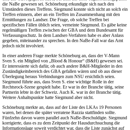
die NaBe gewesen sei. Schöneburg erkundigte sich nach den
Umständen dieses Treffens. Siegmund konnte sich nicht an solch ein
Treffen erinnern, aber an ein Treffen im Zusammenhang mit den
Ermittlungen zu Landser. Die Frage, ob solche Treffen bei
spezifischen Fällen üblich seien, verneinte Siegmund. Es gäbe keine
regelmäßigen Treffen zwischen der GBA und dem Bundesamt für
Verfassungsschutz. In dem Landser-Verfahren habe es aber Anlass
gegeben, miteinander zu sprechen. In den NaBe-Fall war das Amt
jedoch nicht involviert.
In einer anderen Frage merkte Schöneburg an, dass der V-Mann
Sven S. ein Mitglied von „Blood & Honour“ (B&H) gewesen sei.
Er interessierte sich dafür, ob auch andere B&H-Mitglieder in den
Zuständigkeitsbereich des GBA gefallen wären und ob aus dieser
Überlegung heraus Verbindungen zum NSU ersichtlich seien.
Siegmund führte aus, dass Sven S. eine wichtige Rolle in der
Rechtsrock-Szene gespielt habe. Er war in der Branche tätig, seine
Partnerin lebte in der Schweiz. Auch K. war in der Branche tätig.
Weitere Anhaltspunkte hatte Siegmund aber nicht.
Schöneburg merkte an, dass auf der Liste des LKAs 19 Personen
waren, bei denen die später verratene Razzia stattfinden sollte.
Fünfzehn davon waren parallel auch NaBe-Beschuldigte. Siegmund
korrigierte, dass es zu dem Zeitpunkt der Hausdurchsuchung die
Informationslage soweit verdichtet war, dass die Liste zunächst auf