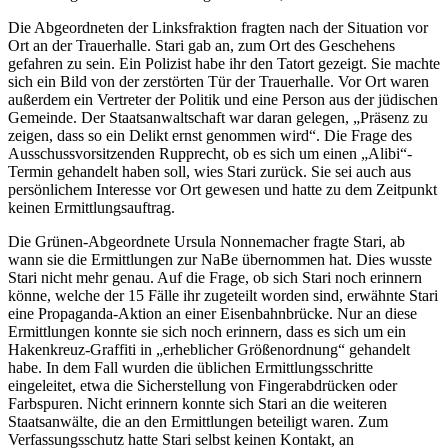
Die Abgeordneten der Linksfraktion fragten nach der Situation vor
Ort an der Trauerhalle. Stari gab an, zum Ort des Geschehens
gefahren zu sein. Ein Polizist habe ihr den Tatort gezeigt. Sie machte
sich ein Bild von der zerstörten Tür der Trauerhalle. Vor Ort waren
außerdem ein Vertreter der Politik und eine Person aus der jüdischen
Gemeinde. Der Staatsanwaltschaft war daran gelegen, „Präsenz zu
zeigen, dass so ein Delikt ernst genommen wird“. Die Frage des
Ausschussvorsitzenden Rupprecht, ob es sich um einen „Alibi“-
Termin gehandelt haben soll, wies Stari zurück. Sie sei auch aus
persönlichem Interesse vor Ort gewesen und hatte zu dem Zeitpunkt
keinen Ermittlungsauftrag.
Die Grünen-Abgeordnete Ursula Nonnemacher fragte Stari, ab
wann sie die Ermittlungen zur NaBe übernommen hat. Dies wusste
Stari nicht mehr genau. Auf die Frage, ob sich Stari noch erinnern
könne, welche der 15 Fälle ihr zugeteilt worden sind, erwähnte Stari
eine Propaganda-Aktion an einer Eisenbahnbrücke. Nur an diese
Ermittlungen konnte sie sich noch erinnern, dass es sich um ein
Hakenkreuz-Graffiti in „erheblicher Größenordnung“ gehandelt
habe. In dem Fall wurden die üblichen Ermittlungsschritte
eingeleitet, etwa die Sicherstellung von Fingerabdrücken oder
Farbspuren. Nicht erinnern konnte sich Stari an die weiteren
Staatsanwälte, die an den Ermittlungen beteiligt waren. Zum
Verfassungsschutz hatte Stari selbst keinen Kontakt, an