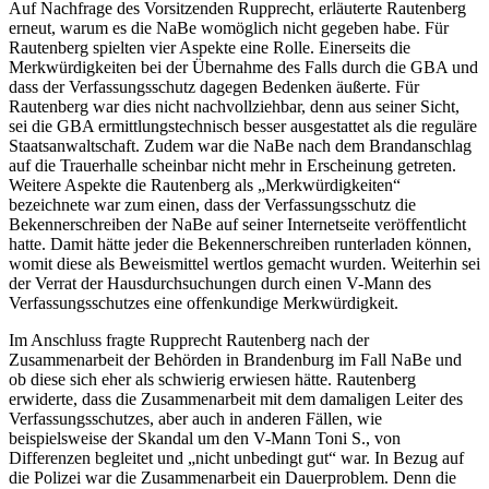
Auf Nachfrage des Vorsitzenden Rupprecht, erläuterte Rautenberg
erneut, warum es die NaBe womöglich nicht gegeben habe. Für
Rautenberg spielten vier Aspekte eine Rolle. Einerseits die
Merkwürdigkeiten bei der Übernahme des Falls durch die GBA und
dass der Verfassungsschutz dagegen Bedenken äußerte. Für
Rautenberg war dies nicht nachvollziehbar, denn aus seiner Sicht,
sei die GBA ermittlungstechnisch besser ausgestattet als die reguläre
Staatsanwaltschaft. Zudem war die NaBe nach dem Brandanschlag
auf die Trauerhalle scheinbar nicht mehr in Erscheinung getreten.
Weitere Aspekte die Rautenberg als „Merkwürdigkeiten“
bezeichnete war zum einen, dass der Verfassungsschutz die
Bekennerschreiben der NaBe auf seiner Internetseite veröffentlicht
hatte. Damit hätte jeder die Bekennerschreiben runterladen können,
womit diese als Beweismittel wertlos gemacht wurden. Weiterhin sei
der Verrat der Hausdurchsuchungen durch einen V-Mann des
Verfassungsschutzes eine offenkundige Merkwürdigkeit.
Im Anschluss fragte Rupprecht Rautenberg nach der
Zusammenarbeit der Behörden in Brandenburg im Fall NaBe und
ob diese sich eher als schwierig erwiesen hätte. Rautenberg
erwiderte, dass die Zusammenarbeit mit dem damaligen Leiter des
Verfassungsschutzes, aber auch in anderen Fällen, wie
beispielsweise der Skandal um den V-Mann Toni S., von
Differenzen begleitet und „nicht unbedingt gut“ war. In Bezug auf
die Polizei war die Zusammenarbeit ein Dauerproblem. Denn die