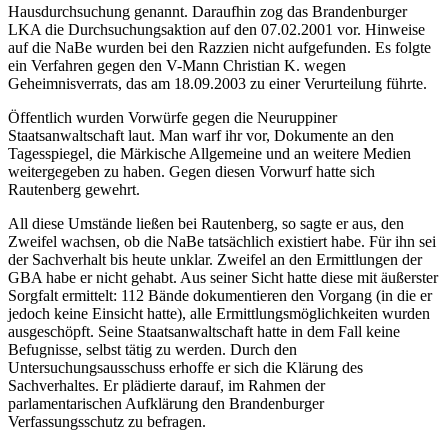
Hausdurchsuchung genannt. Daraufhin zog das Brandenburger
LKA die Durchsuchungsaktion auf den 07.02.2001 vor. Hinweise
auf die NaBe wurden bei den Razzien nicht aufgefunden. Es folgte
ein Verfahren gegen den V-Mann Christian K. wegen
Geheimnisverrats, das am 18.09.2003 zu einer Verurteilung führte.
Öffentlich wurden Vorwürfe gegen die Neuruppiner
Staatsanwaltschaft laut. Man warf ihr vor, Dokumente an den
Tagesspiegel, die Märkische Allgemeine und an weitere Medien
weitergegeben zu haben. Gegen diesen Vorwurf hatte sich
Rautenberg gewehrt.
All diese Umstände ließen bei Rautenberg, so sagte er aus, den
Zweifel wachsen, ob die NaBe tatsächlich existiert habe. Für ihn sei
der Sachverhalt bis heute unklar. Zweifel an den Ermittlungen der
GBA habe er nicht gehabt. Aus seiner Sicht hatte diese mit äußerster
Sorgfalt ermittelt: 112 Bände dokumentieren den Vorgang (in die er
jedoch keine Einsicht hatte), alle Ermittlungsmöglichkeiten wurden
ausgeschöpft. Seine Staatsanwaltschaft hatte in dem Fall keine
Befugnisse, selbst tätig zu werden. Durch den
Untersuchungsausschuss erhoffe er sich die Klärung des
Sachverhaltes. Er plädierte darauf, im Rahmen der
parlamentarischen Aufklärung den Brandenburger
Verfassungsschutz zu befragen.