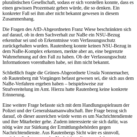
pluralistischen Gesellschaft, sodass er sich vorstellen konnte, dass es
einen gewissen Prozentsatz geben würde, die so denken. Ein
konkreter Fall sei ihm aber nicht bekannt gewesen in diesem
Zusammenhang.
Die Fragen des AfD-Abgeordneten Franz Wiese beschränkten sich
auf darauf, ob in dem Sachverhalt zur NaBe ein NSU-Bezug
erkennbar sei und ob Erkenntnisse vom Verfassungsschutz
zurückgehalten wurden. Rautenberg konnte keinen NSU-Bezug in
dem NaBe-Komplex erkennen, merkte aber an, eine begrenzte
Wahrnehmung auf den Fall zu haben. Ob der Verfassungsschutz
Informationen vorenthalten habe, sei ihm nicht bekannt.
Schließlich fragte die Grünen-Abgeordnete Ursula Nonnemacher,
ob Rautenberg mit Vorgängen befasst gewesen sei, die sich aus dem
NaBe-Verfahren ergeben haben – beispielsweise zur
Strafvereitelung im Amt. Hierzu hatte Rautenberg keine konkrete
Erinnerung.
Eine weitere Frage befasste sich mit dem Handlungsspielraum der
Polizei und der Generalstaatsanwaltschaft. Ihre Frage bezog sich
darauf, ob dieser ausreichen würde wenn es um Nachrichtendienste
und ihre Mitarbeiter gehe. Zudem interessierte sie sich dafür, was
nötig wäre zur Stärkung der Ermittlungsbehörden gegen
Nachrichtendienste. Aus Rautenbergs Sicht wäre es sinnvoll,