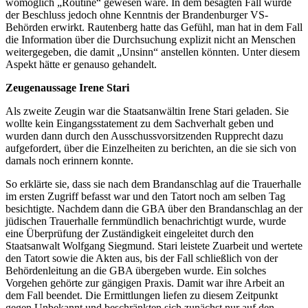
womöglich „Routine“ gewesen wäre. In dem besagten Fall wurde
der Beschluss jedoch ohne Kenntnis der Brandenburger VS-
Behörden erwirkt. Rautenberg hatte das Gefühl, man hat in dem Fall
die Information über die Durchsuchung explizit nicht an Menschen
weitergegeben, die damit „Unsinn“ anstellen könnten. Unter diesem
Aspekt hätte er genauso gehandelt.
Zeugenaussage Irene Stari
Als zweite Zeugin war die Staatsanwältin Irene Stari geladen. Sie
wollte kein Eingangsstatement zu dem Sachverhalt geben und
wurden dann durch den Ausschussvorsitzenden Rupprecht dazu
aufgefordert, über die Einzelheiten zu berichten, an die sie sich von
damals noch erinnern konnte.
So erklärte sie, dass sie nach dem Brandanschlag auf die Trauerhalle
im ersten Zugriff befasst war und den Tatort noch am selben Tag
besichtigte. Nachdem dann die GBA über den Brandanschlag an der
jüdischen Trauerhalle fernmündlich benachrichtigt wurde, wurde
eine Überprüfung der Zuständigkeit eingeleitet durch den
Staatsanwalt Wolfgang Siegmund. Stari leistete Zuarbeit und wertete
den Tatort sowie die Akten aus, bis der Fall schließlich von der
Behördenleitung an die GBA übergeben wurde. Ein solches
Vorgehen gehörte zur gängigen Praxis. Damit war ihre Arbeit an
dem Fall beendet. Die Ermittlungen liefen zu diesem Zeitpunkt
gegen Unbekannt und beschränkten sich zunächst nur auf den