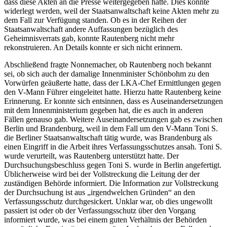
dass diese Akten an die Presse weitergegeben hätte. Dies konnte
widerlegt werden, weil der Staatsanwaltschaft keine Akten mehr zu
dem Fall zur Verfügung standen. Ob es in der Reihen der
Staatsanwaltschaft andere Auffassungen bezüglich des
Geheimnisverrats gab, konnte Rautenberg nicht mehr
rekonstruieren. An Details konnte er sich nicht erinnern.
Abschließend fragte Nonnemacher, ob Rautenberg noch bekannt
sei, ob sich auch der damalige Innenminister Schönbohm zu den
Vorwürfen geäußerte hatte, dass der LKA-Chef Ermittlungen gegen
den V-Mann Führer eingeleitet hatte. Hierzu hatte Rautenberg keine
Erinnerung. Er konnte sich entsinnen, dass es Auseinandersetzungen
mit dem Innenministerium gegeben hat, die es auch in anderen
Fällen genauso gab. Weitere Auseinandersetzungen gab es zwischen
Berlin und Brandenburg, weil in dem Fall um den V-Mann Toni S.
die Berliner Staatsanwaltschaft tätig wurde, was Brandenburg als
einen Eingriff in die Arbeit ihres Verfassungsschutzes ansah. Toni S.
wurde verurteilt, was Rautenberg unterstützt hatte. Der
Durchsuchungsbeschluss gegen Toni S. wurde in Berlin angefertigt.
Üblicherweise wird bei der Vollstreckung die Leitung der der
zuständigen Behörde informiert. Die Information zur Vollstreckung
der Durchsuchung ist aus „irgendwelchen Gründen“ an den
Verfassungsschutz durchgesickert. Unklar war, ob dies ungewollt
passiert ist oder ob der Verfassungsschutz über den Vorgang
informiert wurde, was bei einem guten Verhältnis der Behörden