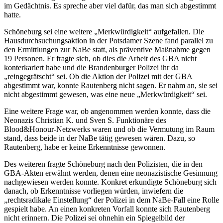
im Gedächtnis. Es spreche aber viel dafür, das man sich abgestimmt
hatte.
Schöneburg sei eine weitere „Merkwürdigkeit“ aufgefallen. Die
Hausdurchsuchungsaktion in der Potsdamer Szene fand parallel zu
den Ermittlungen zur NaBe statt, als präventive Maßnahme gegen
19 Personen. Er fragte sich, ob dies die Arbeit des GBA nicht
konterkariert habe und die Brandenburger Polizei ihr da
„reingegrätscht“ sei. Ob die Aktion der Polizei mit der GBA
abgestimmt war, konnte Rautenberg nicht sagen. Er nahm an, sie sei
nicht abgestimmt gewesen, was eine neue „Merkwürdigkeit“ sei.
Eine weitere Frage war, ob angenommen werden konnte, dass die
Neonazis Christian K. und Sven S. Funktionäre des
Blood&Honour-Netzwerks waren und ob die Vermutung im Raum
stand, dass beide in der NaBe tätig gewesen wären. Dazu, so
Rautenberg, habe er keine Erkenntnisse gewonnen.
Des weiteren fragte Schöneburg nach den Polizisten, die in den
GBA-Akten erwähnt werden, denen eine neonazistische Gesinnung
nachgewiesen werden konnte. Konkret erkundigte Schöneburg sich
danach, ob Erkenntnisse vorliegen würden, inwiefern die
„rechtsradikale Einstellung“ der Polizei in dem NaBe-Fall eine Rolle
gespielt habe. An einen konkreten Vorfall konnte sich Rautenberg
nicht erinnern. Die Polizei sei ohnehin ein Spiegelbild der