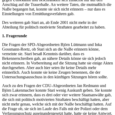
Anschlag auf die Trauerhalle. An weitere Taten, die mutmaßlich die
NaBe begangen hat, konnte sie sich nicht erinnern – nur dass es
Einstellungen von Ermittlungsverfahren gab.
Des weiteren gab Stari an, ab Ende 2001 nicht mehr in der
Abteilung für politisch motivierte Straftaten gearbeitet zu haben.
1. Fragerunde
Die Fragen der SPD-Abgeordneten Björn Lüttmann und Inka
Gossmann-Reetz, ob Stari sich an die NaBe erinnern könne,
verneinte sie. Stari besaß Kenntnis darüber, dass es
Bekennerschreiben gab, an nähere Details könne sie sich jedoch
nicht erinnern. In Vorbereitung auf die Sitzung hatte sie einige Akten
durchgesehen. Aber auch hier seien ihr keine Details mehr
erinnerlich. Auch konnte sie keine Zeugen benennen, die der
Untersuchungsausschuss in den künftigen Sitzungen hören sollte.
Auch zu den Fragen der CDU-Abgeordneten Jan Redmann und
Björn Lakenmacher konnte Stari wenig Auskunft geben. Sie konnte
sich zwar erinnern, dass es drei oder vier weitere Staatsanwälte gab,
die sich mit politisch motivierten Straftaten beschäftigt hatten, aber
nicht mehr genau, welche sich mit der NaBe beschäftigt hatten. Auf
die Frage ob, sie sich im Laufe des Falls mit der Polizei oder dem
Verfassungsschutz auseinandergesetzt hatte, hatte sie keine Antwort.