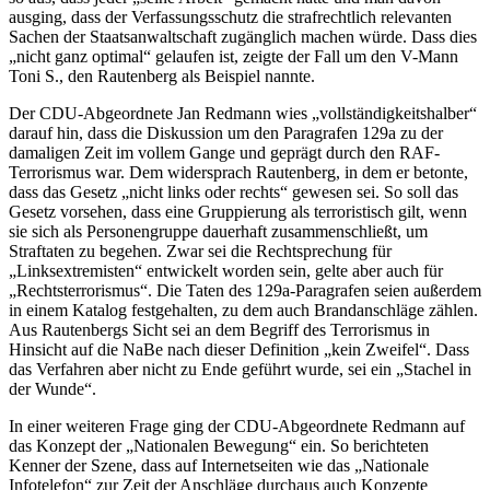
ausging, dass der Verfassungsschutz die strafrechtlich relevanten
Sachen der Staatsanwaltschaft zugänglich machen würde. Dass dies
„nicht ganz optimal“ gelaufen ist, zeigte der Fall um den V-Mann
Toni S., den Rautenberg als Beispiel nannte.
Der CDU-Abgeordnete Jan Redmann wies „vollständigkeitshalber“
darauf hin, dass die Diskussion um den Paragrafen 129a zu der
damaligen Zeit im vollem Gange und geprägt durch den RAF-
Terrorismus war. Dem widersprach Rautenberg, in dem er betonte,
dass das Gesetz „nicht links oder rechts“ gewesen sei. So soll das
Gesetz vorsehen, dass eine Gruppierung als terroristisch gilt, wenn
sie sich als Personengruppe dauerhaft zusammenschließt, um
Straftaten zu begehen. Zwar sei die Rechtsprechung für
„Linksextremisten“ entwickelt worden sein, gelte aber auch für
„Rechtsterrorismus“. Die Taten des 129a-Paragrafen seien außerdem
in einem Katalog festgehalten, zu dem auch Brandanschläge zählen.
Aus Rautenbergs Sicht sei an dem Begriff des Terrorismus in
Hinsicht auf die NaBe nach dieser Definition „kein Zweifel“. Dass
das Verfahren aber nicht zu Ende geführt wurde, sei ein „Stachel in
der Wunde“.
In einer weiteren Frage ging der CDU-Abgeordnete Redmann auf
das Konzept der „Nationalen Bewegung“ ein. So berichteten
Kenner der Szene, dass auf Internetseiten wie das „Nationale
Infotelefon“ zur Zeit der Anschläge durchaus auch Konzepte