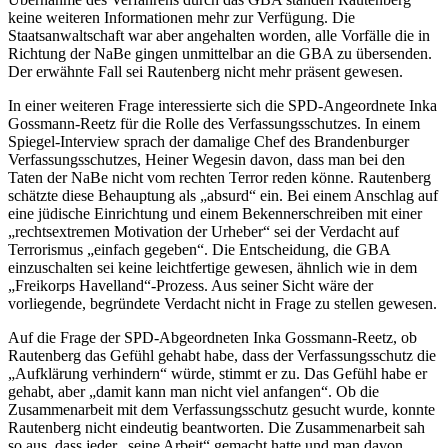
keine weiteren Informationen mehr zur Verfügung. Die
Staatsanwaltschaft war aber angehalten worden, alle Vorfälle die in
Richtung der NaBe gingen unmittelbar an die GBA zu übersenden.
Der erwähnte Fall sei Rautenberg nicht mehr präsent gewesen.
In einer weiteren Frage interessierte sich die SPD-Angeordnete Inka
Gossmann-Reetz für die Rolle des Verfassungsschutzes. In einem
Spiegel-Interview sprach der damalige Chef des Brandenburger
Verfassungsschutzes, Heiner Wegesin davon, dass man bei den
Taten der NaBe nicht vom rechten Terror reden könne. Rautenberg
schätzte diese Behauptung als „absurd“ ein. Bei einem Anschlag auf
eine jüdische Einrichtung und einem Bekennerschreiben mit einer
„rechtsextremen Motivation der Urheber“ sei der Verdacht auf
Terrorismus „einfach gegeben“. Die Entscheidung, die GBA
einzuschalten sei keine leichtfertige gewesen, ähnlich wie in dem
„Freikorps Havelland“-Prozess. Aus seiner Sicht wäre der
vorliegende, begründete Verdacht nicht in Frage zu stellen gewesen.
Auf die Frage der SPD-Abgeordneten Inka Gossmann-Reetz, ob
Rautenberg das Gefühl gehabt habe, dass der Verfassungsschutz die
„Aufklärung verhindern“ würde, stimmt er zu. Das Gefühl habe er
gehabt, aber „damit kann man nicht viel anfangen“. Ob die
Zusammenarbeit mit dem Verfassungsschutz gesucht wurde, konnte
Rautenberg nicht eindeutig beantworten. Die Zusammenarbeit sah
so aus, dass jeder „seine Arbeit“ gemacht hatte und man davon