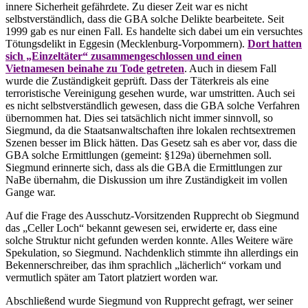
innere Sicherheit gefährdete. Zu dieser Zeit war es nicht
selbstverständlich, dass die GBA solche Delikte bearbeitete. Seit
1999 gab es nur einen Fall. Es handelte sich dabei um ein versuchtes
Tötungsdelikt in Eggesin (Mecklenburg-Vorpommern).
Dort hatten
sich „Einzeltäter“ zusammengeschlossen und einen
Vietnamesen beinahe zu Tode getreten
. Auch in diesem Fall
wurde die Zuständigkeit geprüft. Dass der Täterkreis als eine
terroristische Vereinigung gesehen wurde, war umstritten. Auch sei
es nicht selbstverständlich gewesen, dass die GBA solche Verfahren
übernommen hat. Dies sei tatsächlich nicht immer sinnvoll, so
Siegmund, da die Staatsanwaltschaften ihre lokalen rechtsextremen
Szenen besser im Blick hätten. Das Gesetz sah es aber vor, dass die
GBA solche Ermittlungen (gemeint: §129a) übernehmen soll.
Siegmund erinnerte sich, dass als die GBA die Ermittlungen zur
NaBe übernahm, die Diskussion um ihre Zuständigkeit im vollen
Gange war.
Auf die Frage des Ausschutz-Vorsitzenden Rupprecht ob Siegmund
das „Celler Loch“ bekannt gewesen sei, erwiderte er, dass eine
solche Struktur nicht gefunden werden konnte. Alles Weitere wäre
Spekulation, so Siegmund. Nachdenklich stimmte ihn allerdings ein
Bekennerschreiber, das ihm sprachlich „lächerlich“ vorkam und
vermutlich später am Tatort platziert worden war.
Abschließend wurde Siegmund von Rupprecht gefragt, wer seiner