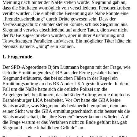
Meinung nach hinter der NaBe stehen würde. Siegmund gab an,
dass die Straftaten womöglich von verschiedenen Personenkreisen
verübt wurden. Die einheitliche Benennung als Nabe könnte eine
„Fremdzuschreibung“ durch Dritte gewesen sein. Dass der
Verfassungsschutz dahinter stehen könnte, schloss Siegmund aus.
Siegmund verwies abschließend auf andere Taten, die zwar nicht
der NaBe zugeschrieben wurden, aber in ihrer Ausführung und
Tatwerkzeugen Parallelen aufwiesen. Ein möglicher Täter hätte ein
Neonazi namens „Jung“ sein können.
1. Fragerunde
Der SPD-Abgeordnete Björn Lüttmann begann mit der Frage, wie
sich die Ermittlungen des GBA aus der Ferne gestaltet haben.
Siegmund erläuterte, das bei solchen Fällen in der Regel ein
Ermittlungsauftrag an das BKA oder LKA gestellt werde. In dem
Fall um die NaBe hatte sich die örtliche Polizei um die
Angelegenheit bekümmert, das heißt der Auftrag wurde durch das
Brandenburger LKA bearbeitet. Vor Ort hatte die GBA keine
Staatsanwälte, was Siegmund als bedauerlich empfand, denn aus
seiner Sicht war die GBA ermittlungstechnisch nicht besser als die
Staatsanwaltschaft, die „ihre Szenen“ besser kennen würden. Auf
die Frage warum er das Verfahren nicht zu Ende geführt hat, gab
Siegmund „keine inhaltlichen Gründe“ an.