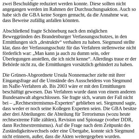
zwei Beschuldigte reduziert werden konnte. Diese sollten nicht
angegangen werden im Rahmen der Durchsuchungsaktion. Auch so
habe sich die GBA keine Sorgen gemacht, da die Annahme war,
dass Beweise zufällig anfallen könnten.
Abschließend fragte Schöneburg nach den möglichen
Beweggründen des Brandenburger Verfassungsschutzes, in den
Ermittlungen sich „destruktiv“ verhalten zu haben. Siegmund stellte
klar, dass der Verfassungsschutz für das Verfahren stellenweise nicht
förderlich war: „Man kann ja auch zu dumm sein, oder
Überlegungen anstellen, die ich nicht kenne“. Allerdings traue er der
Behörde nicht zu, die Ermittlungen vorsätzlich gehindert zu haben.
Die Grünen-Abgeordnete Ursula Nonnemacher zielte mit ihrer
Eingangsfrage auf die Umstände des Ausscheidens von Siegmund
im NaBe-Verfahren ab. Bis 2003 wäre er mit den Ermittlungen
beschäftigt gewesen. Das Verfahren wurde dann von einem anderen
Bundesanwalt abgeschlossen. Sie fragte sich, warum der Fall nicht
bei – „Rechtsextremismus-Experten“ geblieben sei. Siegmund sagte,
dass weder er noch seine Kollegen Experten seien. Die GBA besitze
aber drei Abteilungen: die Abteilung für Terrorismus (wozu heute
rechtsextreme Fälle zählen), Revision und Spionage (vorher DDR,
dann Rechtsextremismus). Auf die Frage nach dem Zeitpunkt des
Zuständigkeitswechsels oder eine Übergabe, konnte sich Siegmund
nicht erinnern, außer, dass die Akten weitergegeben wurden.