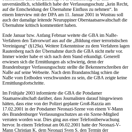
unverständlich, schließlich habe der Verfassungsschutz „kein Recht,
auf die Entscheidung der Übernahme Einfluss zu nehmen“. In
einem Interview mit der DPA am 11. Januar 2001 in Wustrau soll
auch der damalige leitende Neuruppiner Oberstaatsanwaltschaft die
Übernahme kritisch kommentiert haben.
Ende Januar bzw. Anfang Februar weitete die GBA im NaBe-
Verfahren den Tatvorwurf aus auf die „Bildung einer terroristischen
Vereinigung“ (§129a). Weitere Erkenntnisse zu dem Verfahren lagen
Rautenberg nach der Übernahme durch die GBA nicht mehr vor.
Immer wieder habe er sich nach dem Stand erkundigt. Generell
erwiesen sich die Ermittlungen als schwierig, denn der
Brandenburger Verfassungsschutz stellte die Bekennerschreiben der
NaBe auf seine Webseite. Nach dem Brandanschlag schien die
NaBe vom Erdboden verschwunden zu sein, die GBA zeigte keine
Ermittlungsfortschritte.
Im Frühjahr 2003 informierte die GBA die Potsdamer
Staatsanwaltschaft darüber, dass Journalisten darauf hingewiesen
hätten, dass eine von der Polizei geplante Groß-Razzia am
17.02.2001 in der Potsdamer Neonazi-Szene von einem V-Mann
des Brandenburger Verfassungsschutzes an ein Szene-Mitglied
verraten worden war. Dies ging aus einer Telefonüberwachung
hervor. In einem Telefonat am 06.02.2001 hatte der Neonazi-V-
Mann Christian K. dem Neonazi Sven S. den Termin der