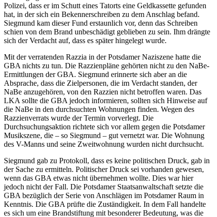
Polizei, dass er im Schutt eines Tatorts eine Geldkassette gefunden
hat, in der sich ein Bekennerschreiben zu dem Anschlag befand.
Siegmund kam dieser Fund erstaunlich vor, denn das Schreiben
schien von dem Brand unbeschädigt geblieben zu sein. Ihm drängte
sich der Verdacht auf, dass es später hingelegt wurde.
Mit der verratenden Razzia in der Potsdamer Naziszene hatte die
GBA nichts zu tun. Die Razzienpläne gehörten nicht zu den NaBe-
Ermittlungen der GBA. Siegmund erinnerte sich aber an die
Absprache, dass die Zielpersonen, die im Verdacht standen, der
NaBe anzugehören, von den Razzien nicht betroffen waren. Das
LKA sollte die GBA jedoch informieren, sollten sich Hinweise auf
die NaBe in den durchsuchten Wohnungen finden. Wegen des
Razzienverrats wurde der Termin vorverlegt. Die
Durchsuchungsaktion richtete sich vor allem gegen die Potsdamer
Musikszene, die – so Siegmund – gut vernetzt war. Die Wohnung
des V-Manns und seine Zweitwohnung wurden nicht durchsucht.
Siegmund gab zu Protokoll, dass es keine politischen Druck, gab in
der Sache zu ermitteln. Politischer Druck sei vorhanden gewesen,
wenn das GBA etwas nicht übernehmen wollte. Dies war hier
jedoch nicht der Fall. Die Potsdamer Staatsanwaltschaft setzte die
GBA bezüglich der Serie von Anschlägen im Potsdamer Raum in
Kenntnis. Die GBA prüfte die Zuständigkeit. In dem Fall handelte
es sich um eine Brandstiftung mit besonderer Bedeutung, was die