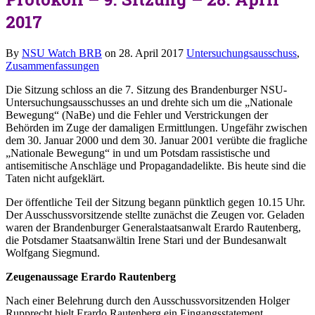
2017
By
NSU Watch BRB
on
28. April 2017
Untersuchungsausschuss
,
Zusammenfassungen
Die Sitzung schloss an die 7. Sitzung des Brandenburger NSU-
Untersuchungsausschusses an und drehte sich um die „Nationale
Bewegung“ (NaBe) und die Fehler und Verstrickungen der
Behörden im Zuge der damaligen Ermittlungen. Ungefähr zwischen
dem 30. Januar 2000 und dem 30. Januar 2001 verübte die fragliche
„Nationale Bewegung“ in und um Potsdam rassistische und
antisemitische Anschläge und Propagandadelikte. Bis heute sind die
Taten nicht aufgeklärt.
Der öffentliche Teil der Sitzung begann pünktlich gegen 10.15 Uhr.
Der Ausschussvorsitzende stellte zunächst die Zeugen vor. Geladen
waren der Brandenburger Generalstaatsanwalt Erardo Rautenberg,
die Potsdamer Staatsanwältin Irene Stari und der Bundesanwalt
Wolfgang Siegmund.
Zeugenaussage Erardo Rautenberg
Nach einer Belehrung durch den Ausschussvorsitzenden Holger
Rupprecht hielt Erardo Rautenberg ein Eingangsstatement.