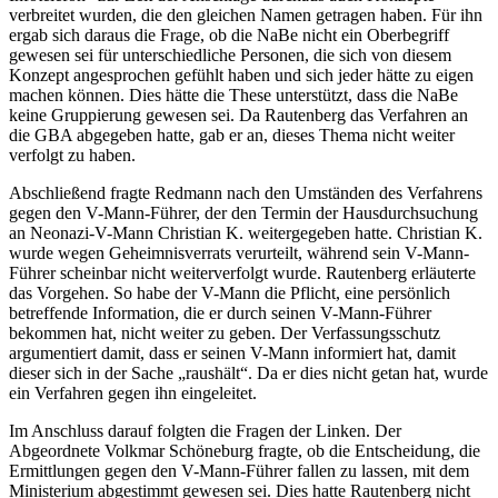
verbreitet wurden, die den gleichen Namen getragen haben. Für ihn
ergab sich daraus die Frage, ob die NaBe nicht ein Oberbegriff
gewesen sei für unterschiedliche Personen, die sich von diesem
Konzept angesprochen gefühlt haben und sich jeder hätte zu eigen
machen können. Dies hätte die These unterstützt, dass die NaBe
keine Gruppierung gewesen sei. Da Rautenberg das Verfahren an
die GBA abgegeben hatte, gab er an, dieses Thema nicht weiter
verfolgt zu haben.
Abschließend fragte Redmann nach den Umständen des Verfahrens
gegen den V-Mann-Führer, der den Termin der Hausdurchsuchung
an Neonazi-V-Mann Christian K. weitergegeben hatte. Christian K.
wurde wegen Geheimnisverrats verurteilt, während sein V-Mann-
Führer scheinbar nicht weiterverfolgt wurde. Rautenberg erläuterte
das Vorgehen. So habe der V-Mann die Pflicht, eine persönlich
betreffende Information, die er durch seinen V-Mann-Führer
bekommen hat, nicht weiter zu geben. Der Verfassungsschutz
argumentiert damit, dass er seinen V-Mann informiert hat, damit
dieser sich in der Sache „raushält“. Da er dies nicht getan hat, wurde
ein Verfahren gegen ihn eingeleitet.
Im Anschluss darauf folgten die Fragen der Linken. Der
Abgeordnete Volkmar Schöneburg fragte, ob die Entscheidung, die
Ermittlungen gegen den V-Mann-Führer fallen zu lassen, mit dem
Ministerium abgestimmt gewesen sei. Dies hatte Rautenberg nicht