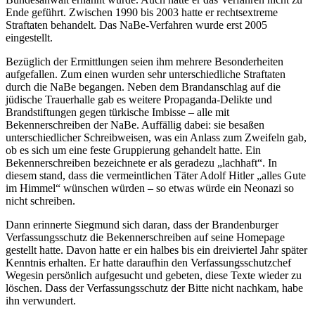
Ende geführt. Zwischen 1990 bis 2003 hatte er rechtsextreme
Straftaten behandelt. Das NaBe-Verfahren wurde erst 2005
eingestellt.
Bezüglich der Ermittlungen seien ihm mehrere Besonderheiten
aufgefallen. Zum einen wurden sehr unterschiedliche Straftaten
durch die NaBe begangen. Neben dem Brandanschlag auf die
jüdische Trauerhalle gab es weitere Propaganda-Delikte und
Brandstiftungen gegen türkische Imbisse – alle mit
Bekennerschreiben der NaBe. Auffällig dabei: sie besaßen
unterschiedlicher Schreibweisen, was ein Anlass zum Zweifeln gab,
ob es sich um eine feste Gruppierung gehandelt hatte. Ein
Bekennerschreiben bezeichnete er als geradezu „lachhaft“. In
diesem stand, dass die vermeintlichen Täter Adolf Hitler „alles Gute
im Himmel“ wünschen würden – so etwas würde ein Neonazi so
nicht schreiben.
Dann erinnerte Siegmund sich daran, dass der Brandenburger
Verfassungsschutz die Bekennerschreiben auf seine Homepage
gestellt hatte. Davon hatte er ein halbes bis ein dreiviertel Jahr später
Kenntnis erhalten. Er hatte daraufhin den Verfassungsschutzchef
Wegesin persönlich aufgesucht und gebeten, diese Texte wieder zu
löschen. Dass der Verfassungsschutz der Bitte nicht nachkam, habe
ihn verwundert.