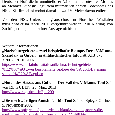
Deutscher Hof, die in unmittelbarer Nähe des Tatortes des Mordes
an Mehmet Kubaşik liegt, dem mutmaßlich achten Todesopfer des
NSU. Stadler selbst wohnt damals etwa 750 Meter davon entfernt.
Vor den NSU-Untersuchungsausschuss in Nordrhein-Westfalen
muss Stadler im April 2016 vorgeführt werden. Zur Klärung von
Sachfragen trägt er in seiner Aussage nichts bei.
Weitere Informationen:
„Nazischutzgebiete – zwei beispielhafte Biotope. Der »V-Mann-
Skandal« in Guben“
in Antifaschistisches Infoblatt; AIB 57 /
3.2002 | 20.10.2002
https://www.antifainfoblatt.de/artikel/nazischutzgebiete-
%E2%80%93-zwei-beispielhafte-biotope-der-%C2%BBv-mann-
skandal%C2%AB-guben
„Noten des Hasses aus Guben – Der Fall des V-Manns Toni S.“
von RE:GUBEN; 25. März 2013
http://www.re-guben.de/?p=299
„Die merkwürdigen Amtshilfen für Toni S.“
bei Spiegel Online;
5. November 2002
http://www.spiegel.de/politik/deutschland/v-mann-prozess-die-
merkwuerdigen-amtshilfen-fuer-toni-s-a-221498.html