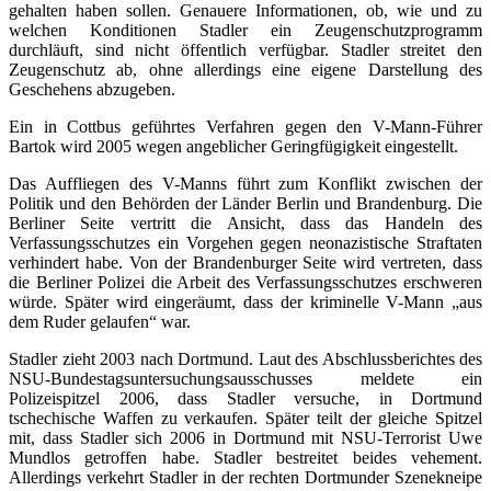
gehalten haben sollen. Genauere Informationen, ob, wie und zu
welchen Konditionen Stadler ein Zeugenschutzprogramm
durchläuft, sind nicht öffentlich verfügbar. Stadler streitet den
Zeugenschutz ab, ohne allerdings eine eigene Darstellung des
Geschehens abzugeben.
Ein in Cottbus geführtes Verfahren gegen den V-Mann-Führer
Bartok wird 2005 wegen angeblicher Geringfügigkeit eingestellt.
Das Auffliegen des V-Manns führt zum Konflikt zwischen der
Politik und den Behörden der Länder Berlin und Brandenburg. Die
Berliner Seite vertritt die Ansicht, dass das Handeln des
Verfassungsschutzes ein Vorgehen gegen neonazistische Straftaten
verhindert habe. Von der Brandenburger Seite wird vertreten, dass
die Berliner Polizei die Arbeit des Verfassungsschutzes erschweren
würde. Später wird eingeräumt, dass der kriminelle V-Mann „aus
dem Ruder gelaufen“ war.
Stadler zieht 2003 nach Dortmund. Laut des Abschlussberichtes des
NSU-Bundestagsuntersuchungsausschusses meldete ein
Polizeispitzel 2006, dass Stadler versuche, in Dortmund
tschechische Waffen zu verkaufen. Später teilt der gleiche Spitzel
mit, dass Stadler sich 2006 in Dortmund mit NSU-Terrorist Uwe
Mundlos getroffen habe. Stadler bestreitet beides vehement.
Allerdings verkehrt Stadler in der rechten Dortmunder Szenekneipe