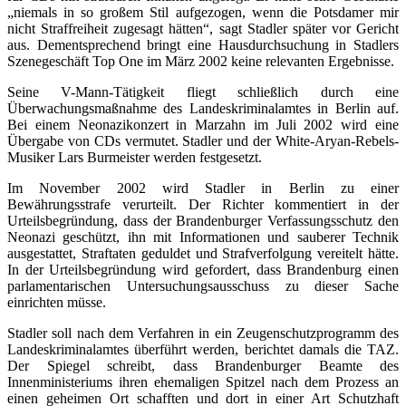
„niemals in so großem Stil aufgezogen, wenn die Potsdamer mir
nicht Straffreiheit zugesagt hätten“, sagt Stadler später vor Gericht
aus. Dementsprechend bringt eine Hausdurchsuchung in Stadlers
Szenegeschäft Top One im März 2002 keine relevanten Ergebnisse.
Seine V-Mann-Tätigkeit fliegt schließlich durch eine
Überwachungsmaßnahme des Landeskriminalamtes in Berlin auf.
Bei einem Neonazikonzert in Marzahn im Juli 2002 wird eine
Übergabe von CDs vermutet. Stadler und der White-Aryan-Rebels-
Musiker Lars Burmeister werden festgesetzt.
Im November 2002 wird Stadler in Berlin zu einer
Bewährungsstrafe verurteilt. Der Richter kommentiert in der
Urteilsbegründung, dass der Brandenburger Verfassungsschutz den
Neonazi geschützt, ihn mit Informationen und sauberer Technik
ausgestattet, Straftaten geduldet und Strafverfolgung vereitelt hätte.
In der Urteilsbegründung wird gefordert, dass Brandenburg einen
parlamentarischen Untersuchungsausschuss zu dieser Sache
einrichten müsse.
Stadler soll nach dem Verfahren in ein Zeugenschutzprogramm des
Landeskriminalamtes überführt werden, berichtet damals die TAZ.
Der Spiegel schreibt, dass Brandenburger Beamte des
Innenministeriums ihren ehemaligen Spitzel nach dem Prozess an
einen geheimen Ort schafften und dort in einer Art Schutzhaft