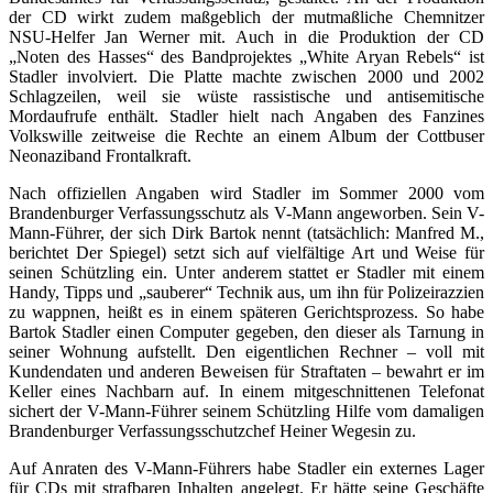
der CD wirkt zudem maßgeblich der mutmaßliche Chemnitzer
NSU-Helfer Jan Werner mit. Auch in die Produktion der CD
„Noten des Hasses“ des Bandprojektes „White Aryan Rebels“ ist
Stadler involviert. Die Platte machte zwischen 2000 und 2002
Schlagzeilen, weil sie wüste rassistische und antisemitische
Mordaufrufe enthält. Stadler hielt nach Angaben des Fanzines
Volkswille zeitweise die Rechte an einem Album der Cottbuser
Neonaziband Frontalkraft.
Nach offiziellen Angaben wird Stadler im Sommer 2000 vom
Brandenburger Verfassungsschutz als V-Mann angeworben. Sein V-
Mann-Führer, der sich Dirk Bartok nennt (tatsächlich: Manfred M.,
berichtet Der Spiegel) setzt sich auf vielfältige Art und Weise für
seinen Schützling ein. Unter anderem stattet er Stadler mit einem
Handy, Tipps und „sauberer“ Technik aus, um ihn für Polizeirazzien
zu wappnen, heißt es in einem späteren Gerichtsprozess. So habe
Bartok Stadler einen Computer gegeben, den dieser als Tarnung in
seiner Wohnung aufstellt. Den eigentlichen Rechner – voll mit
Kundendaten und anderen Beweisen für Straftaten – bewahrt er im
Keller eines Nachbarn auf. In einem mitgeschnittenen Telefonat
sichert der V-Mann-Führer seinem Schützling Hilfe vom damaligen
Brandenburger Verfassungsschutzchef Heiner Wegesin zu.
Auf Anraten des V-Mann-Führers habe Stadler ein externes Lager
für CDs mit strafbaren Inhalten angelegt. Er hätte seine Geschäfte