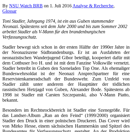
By
NSU Watch BRB
on
1. Juli 2016
Analyse & Recherche
,
Glossar
Toni Stadler, Jahrgang 1974, ist ein aus Guben stammender
Neonazi. Spätestens seit dem Jahr 2000 und bis zum Sommer 2002
arbeitet Stadler als V-Mann für den brandenburgischen
Verfassungsschutz.
Stadler bewegt sich schon in der ersten Hälfte der 1990er Jahre in
der Neonaziszene Südbrandenburgs. Er ist an Ausfahrten der
neonazistischen Wanderjugend Gibor beteiligt, kooperiert dafür mit
dem Cottbuser Ivo H. und ist mit dem Fanzine Volkswille vernetzt.
Stadler betreibt in Guben den Szeneladen Top One. Als ehemaliger
Bundeswehrsoldat ist der Neonazi Ansprechpartner für eine
Reservistenkameradschaft der Bundeswehr. Zum Umfeld von
Stadler zählt unter anderem der Haupttäter der tödlichen
rassistischen Hetzjagd von Guben, Alexander Bode. Spätestens ab
1998 ist Stadler mit Carsten Szczepanski, also V-Mann Piatto,
bekannt.
Besonders im Rechtsrockbereich ist Stadler eine Szenegröße. Für
das Landser-Album „Ran an den Feind“ (1999/2000) organisiert
Stadler den Druck in einer polnischen Druckerei. Das Cover wird
von Mirko Hesse, einem sächsischen Hammerskin und Spitzel des
Bundesamtes für Verfassungsschutz, gestaltet. An der Produktion